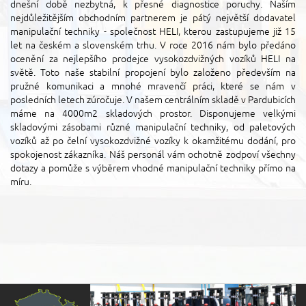
dnešní době nezbytná, k přesné diagnostice poruchy. Naším
nejdůležitějším obchodním partnerem je pátý největší dodavatel
manipulační techniky - společnost HELI, kterou zastupujeme již 15
let na českém a slovenském trhu. V roce 2016 nám bylo předáno
ocenění za nejlepšího prodejce vysokozdvižných vozíků HELI na
světě. Toto naše stabilní propojení bylo založeno především na
pružné komunikaci a mnohé mravenčí práci, které se nám v
posledních letech zúročuje. V našem centrálním skladě v Pardubicích
máme na 4000m2 skladových prostor. Disponujeme velkými
skladovými zásobami různé manipulační techniky, od paletových
vozíků až po čelní vysokozdvižné vozíky k okamžitému dodání, pro
spokojenost zákazníka. Náš personál vám ochotně zodpoví všechny
dotazy a pomůže s výběrem vhodné manipulační techniky přímo na
míru.