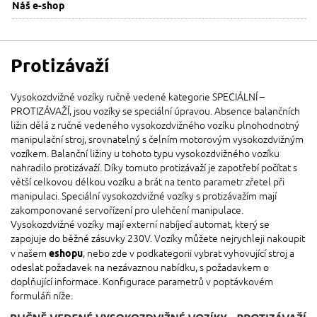
Náš e-shop
Protizávaží
Vysokozdvižné vozíky ručně vedené kategorie SPECIÁLNÍ –
PROTIZÁVAŽÍ, jsou vozíky se speciální úpravou. Absence balančních
ližin dělá z ručně vedeného vysokozdvižného vozíku plnohodnotný
manipulační stroj, srovnatelný s čelním motorovým vysokozdvižným
vozíkem. Balanční ližiny u tohoto typu vysokozdvižného vozíku
nahradilo protizávaží. Díky tomuto protizávaží je zapotřebí počítat s
větší celkovou délkou vozíku a brát na tento parametr zřetel při
manipulaci. Speciální vysokozdvižné vozíky s protizávažím mají
zakomponované servořízení pro ulehčení manipulace.
Vysokozdvižné vozíky mají externí nabíjecí automat, který se
zapojuje do běžné zásuvky 230V. Vozíky můžete nejrychleji nakoupit
v našem
eshopu
, nebo zde v podkategorii vybrat vyhovující stroj a
odeslat požadavek na nezávaznou nabídku, s požadavkem o
doplňující informace. Konfigurace parametrů v poptávkovém
formuláři níže.