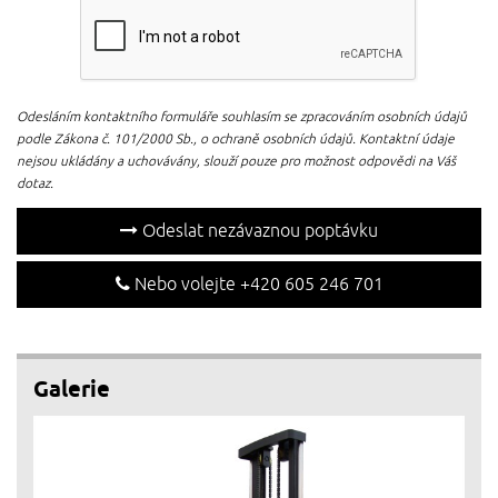
Odesláním kontaktního formuláře souhlasím se zpracováním osobních údajů
podle Zákona č. 101/2000 Sb., o ochraně osobních údajů. Kontaktní údaje
nejsou ukládány a uchovávány, slouží pouze pro možnost odpovědi na Váš
dotaz.
Odeslat nezávaznou poptávku
Nebo volejte +420 605 246 701
Galerie