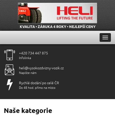
KVALITA • ZÁRUKA 4 ROKY • NEJLEPŠÍ CENY
Přep
navig
+420 734 447 875
Infolinka
heli@vysokozdvizny-vozik.cz
Napište nám
Rychlé dodání po celé ČR
Do 48 hod. přímo na místo
Naše kategorie