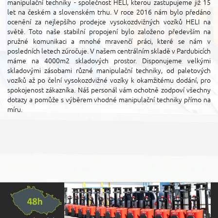
manipulační techniky - společnost HELI, kterou zastupujeme již 15
let na českém a slovenském trhu. V roce 2016 nám bylo předáno
ocenění za nejlepšího prodejce vysokozdvižných vozíků HELI na
světě. Toto naše stabilní propojení bylo založeno především na
pružné komunikaci a mnohé mravenčí práci, které se nám v
posledních letech zúročuje. V našem centrálním skladě v Pardubicích
máme na 4000m2 skladových prostor. Disponujeme velkými
skladovými zásobami různé manipulační techniky, od paletových
vozíků až po čelní vysokozdvižné vozíky k okamžitému dodání, pro
spokojenost zákazníka. Náš personál vám ochotně zodpoví všechny
dotazy a pomůže s výběrem vhodné manipulační techniky přímo na
míru.