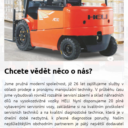
Chcete vědět něco o nás?
Jsme pružná moderní společnost, již 26 let zajišťujeme služby v
oblasti prodeje a pronájmu manipulační techniky. V průběhu času
jsme vybudovali rovněž rozsáhlé servisní zázemí a sklad náhradních
dílů na vysokozdvižné vozíky HELI. Nyní disponujeme 20 plně
vybavenými servisními vozy, zakládáme si na kvalitním proškolení
servisních techniků a na kvalitní diagnostické technice, která je v
dnešní době nezbytná, k přesné diagnostice poruchy. Naším
nejdůležitějším obchodním partnerem je pátý největší dodavatel