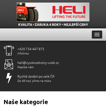
KVALITA • ZÁRUKA 4 ROKY • NEJLEPŠÍ CENY
Přep
navig
+420 734 447 875
Infolinka
heli@vysokozdvizny-vozik.cz
Napište nám
Rychlé dodání po celé ČR
Do 48 hod. přímo na místo
Naše kategorie